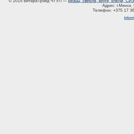
© 2015 ВитараТрэйд ЧТУП —
резцы, сверла, круги, ключи, С
Адрес: г.Минск, 
Телефон: +375 17 36
Inform